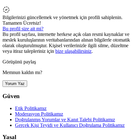
Bilgilerinizi güncellemek ve yönetmek için profili sahiplenin.
Tamamen Ücretsiz!
Bu profil size ait mi?
Bu profil sayfası, internette herkese açık olan resmi kaynaklar ve
meslek kuruluşlarının veritabanlarından alınan bilgilerle otomatik
olarak oluşturulmuştur. Kişisel verilerinizle ilgili silme, düzeltme
veya itiraz talepleriniz için
bize ulaşabilirsiniz
.
Görüşünü paylaş
Memnun kaldın mı?
Yorum Yaz
Güven
Etik Politikamız
Moderasyon Politikamız
Doğrulanmış Yorumlar ve Kanıt Talebi Politikamız
Gerçek Kişi Teyidi ve Kullanıcı Doğrulama Politikamız
Yasal