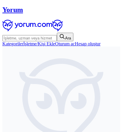
Yorum
Ara
Kategoriler
İşletme/Kişi Ekle
Oturum aç
Hesap oluştur