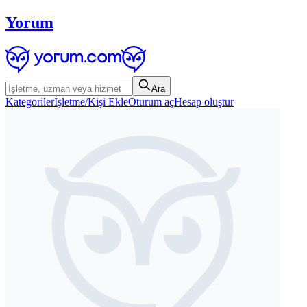
Yorum
Ara
Kategoriler
İşletme/Kişi Ekle
Oturum aç
Hesap oluştur