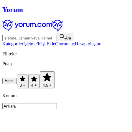
Yorum
Ara
Kategoriler
İşletme/Kişi Ekle
Oturum aç
Hesap oluştur
Filtreler
Puan
Hepsi
3 +
4 +
4,5 +
Konum