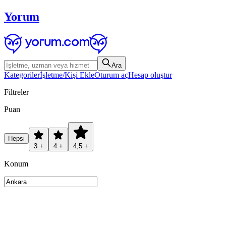
Yorum
Ara
Kategoriler
İşletme/Kişi Ekle
Oturum aç
Hesap oluştur
Filtreler
Puan
Hepsi
3 +
4 +
4,5 +
Konum