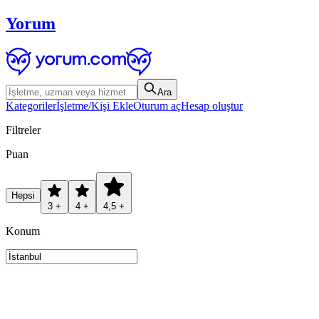
Yorum
Ara
Kategoriler
İşletme/Kişi Ekle
Oturum aç
Hesap oluştur
Filtreler
Puan
Hepsi
3 +
4 +
4,5 +
Konum