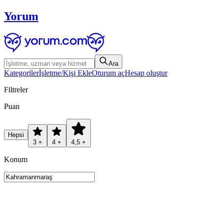
Yorum
Ara
Kategoriler
İşletme/Kişi Ekle
Oturum aç
Hesap oluştur
Filtreler
Puan
Hepsi
3 +
4 +
4,5 +
Konum