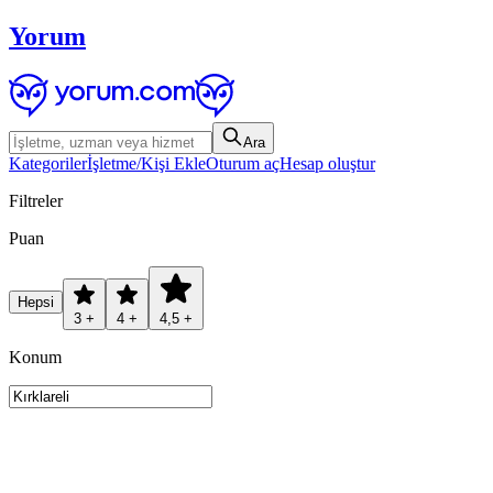
Yorum
Ara
Kategoriler
İşletme/Kişi Ekle
Oturum aç
Hesap oluştur
Filtreler
Puan
Hepsi
3 +
4 +
4,5 +
Konum