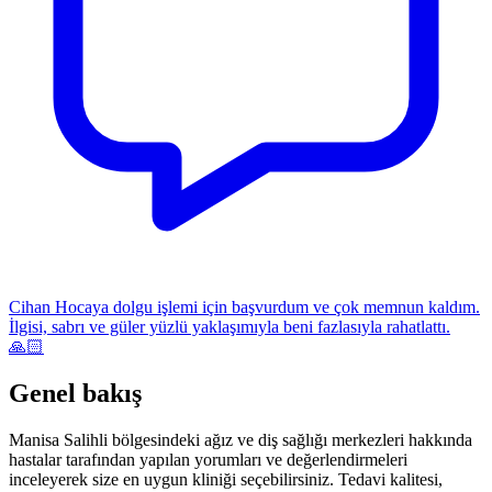
Cihan Hocaya dolgu işlemi için başvurdum ve çok memnun kaldım.
İlgisi, sabrı ve güler yüzlü yaklaşımıyla beni fazlasıyla rahatlattı.
🙏🏻
Genel bakış
Manisa Salihli bölgesindeki ağız ve diş sağlığı merkezleri hakkında
hastalar tarafından yapılan yorumları ve değerlendirmeleri
inceleyerek size en uygun kliniği seçebilirsiniz. Tedavi kalitesi,