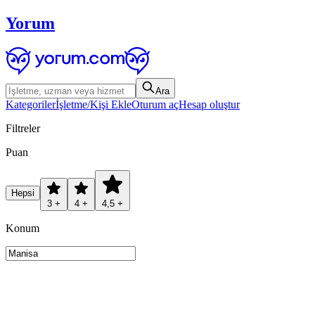
Yorum
Ara
Kategoriler
İşletme/Kişi Ekle
Oturum aç
Hesap oluştur
Filtreler
Puan
Hepsi
3 +
4 +
4,5 +
Konum