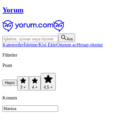
Yorum
Ara
Kategoriler
İşletme/Kişi Ekle
Oturum aç
Hesap oluştur
Filtreler
Puan
Hepsi
3 +
4 +
4,5 +
Konum