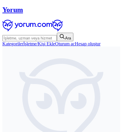
Yorum
Ara
Kategoriler
İşletme/Kişi Ekle
Oturum aç
Hesap oluştur