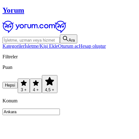
Yorum
Ara
Kategoriler
İşletme/Kişi Ekle
Oturum aç
Hesap oluştur
Filtreler
Puan
Hepsi
3 +
4 +
4,5 +
Konum