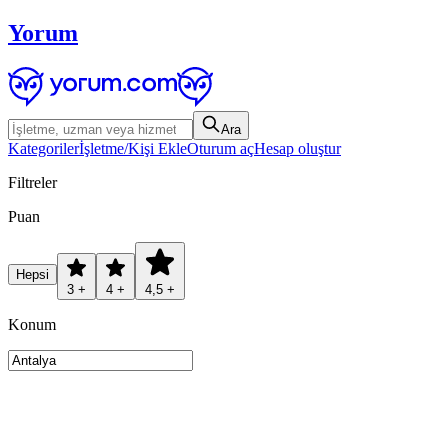
Yorum
Ara
Kategoriler
İşletme/Kişi Ekle
Oturum aç
Hesap oluştur
Filtreler
Puan
Hepsi
3 +
4 +
4,5 +
Konum