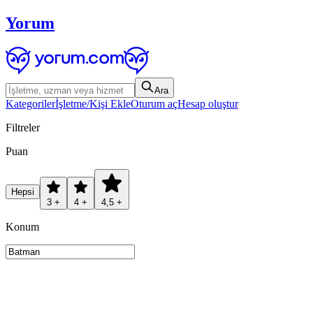
Yorum
Ara
Kategoriler
İşletme/Kişi Ekle
Oturum aç
Hesap oluştur
Filtreler
Puan
Hepsi
3 +
4 +
4,5 +
Konum