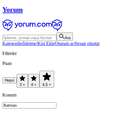
Yorum
Ara
Kategoriler
İşletme/Kişi Ekle
Oturum aç
Hesap oluştur
Filtreler
Puan
Hepsi
3 +
4 +
4,5 +
Konum