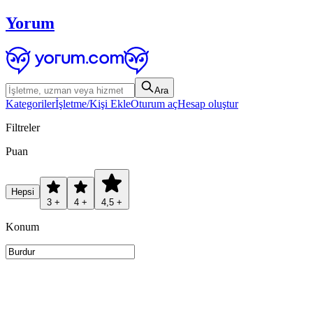
Yorum
Ara
Kategoriler
İşletme/Kişi Ekle
Oturum aç
Hesap oluştur
Filtreler
Puan
Hepsi
3 +
4 +
4,5 +
Konum