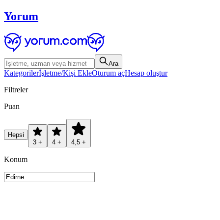
Yorum
Ara
Kategoriler
İşletme/Kişi Ekle
Oturum aç
Hesap oluştur
Filtreler
Puan
Hepsi
3 +
4 +
4,5 +
Konum