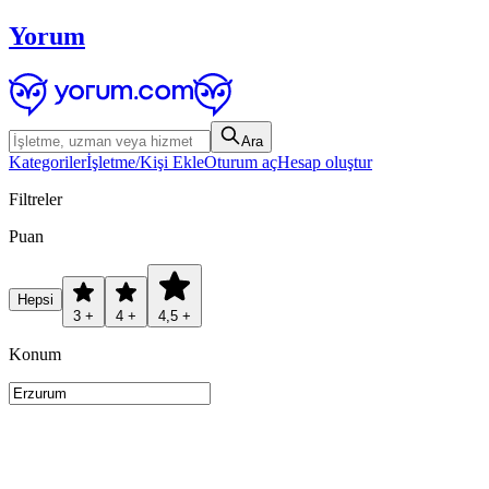
Yorum
Ara
Kategoriler
İşletme/Kişi Ekle
Oturum aç
Hesap oluştur
Filtreler
Puan
Hepsi
3 +
4 +
4,5 +
Konum