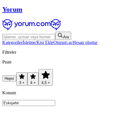
Yorum
Ara
Kategoriler
İşletme/Kişi Ekle
Oturum aç
Hesap oluştur
Filtreler
Puan
Hepsi
3 +
4 +
4,5 +
Konum