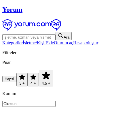
Yorum
Ara
Kategoriler
İşletme/Kişi Ekle
Oturum aç
Hesap oluştur
Filtreler
Puan
Hepsi
3 +
4 +
4,5 +
Konum