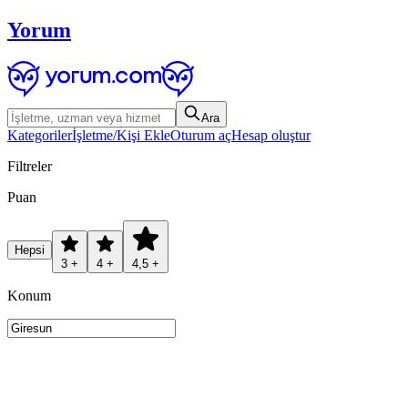
Yorum
Ara
Kategoriler
İşletme/Kişi Ekle
Oturum aç
Hesap oluştur
Filtreler
Puan
Hepsi
3 +
4 +
4,5 +
Konum