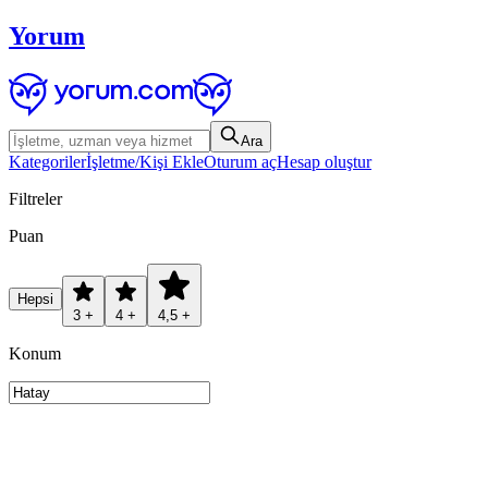
Yorum
Ara
Kategoriler
İşletme/Kişi Ekle
Oturum aç
Hesap oluştur
Filtreler
Puan
Hepsi
3 +
4 +
4,5 +
Konum