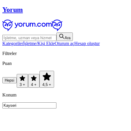
Yorum
Ara
Kategoriler
İşletme/Kişi Ekle
Oturum aç
Hesap oluştur
Filtreler
Puan
Hepsi
3 +
4 +
4,5 +
Konum