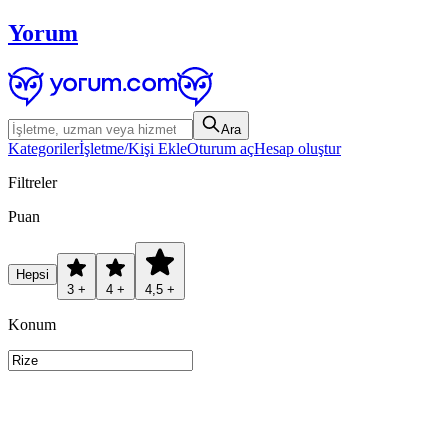
Yorum
Ara
Kategoriler
İşletme/Kişi Ekle
Oturum aç
Hesap oluştur
Filtreler
Puan
Hepsi
3 +
4 +
4,5 +
Konum