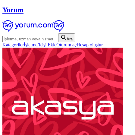
Yorum
Ara
Kategoriler
İşletme/Kişi Ekle
Oturum aç
Hesap oluştur