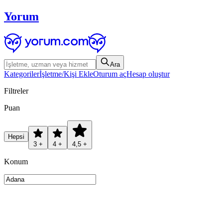
Yorum
Ara
Kategoriler
İşletme/Kişi Ekle
Oturum aç
Hesap oluştur
Filtreler
Puan
Hepsi
3 +
4 +
4,5 +
Konum