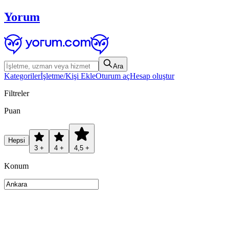
Yorum
Ara
Kategoriler
İşletme/Kişi Ekle
Oturum aç
Hesap oluştur
Filtreler
Puan
Hepsi
3 +
4 +
4,5 +
Konum