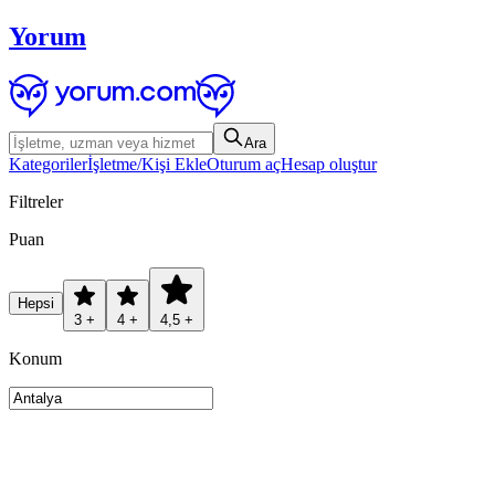
Yorum
Ara
Kategoriler
İşletme/Kişi Ekle
Oturum aç
Hesap oluştur
Filtreler
Puan
Hepsi
3 +
4 +
4,5 +
Konum