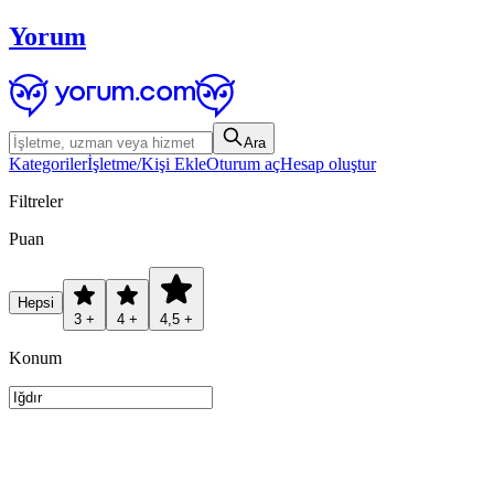
Yorum
Ara
Kategoriler
İşletme/Kişi Ekle
Oturum aç
Hesap oluştur
Filtreler
Puan
Hepsi
3 +
4 +
4,5 +
Konum