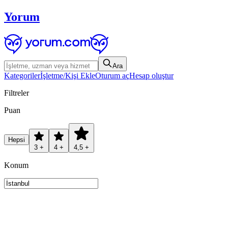
Yorum
Ara
Kategoriler
İşletme/Kişi Ekle
Oturum aç
Hesap oluştur
Filtreler
Puan
Hepsi
3 +
4 +
4,5 +
Konum