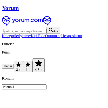
Yorum
Ara
Kategoriler
İşletme/Kişi Ekle
Oturum aç
Hesap oluştur
Filtreler
Puan
Hepsi
3 +
4 +
4,5 +
Konum