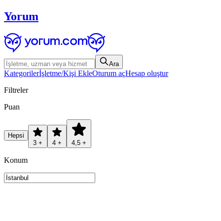
Yorum
Ara
Kategoriler
İşletme/Kişi Ekle
Oturum aç
Hesap oluştur
Filtreler
Puan
Hepsi
3 +
4 +
4,5 +
Konum