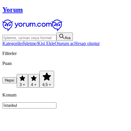
Yorum
Ara
Kategoriler
İşletme/Kişi Ekle
Oturum aç
Hesap oluştur
Filtreler
Puan
Hepsi
3 +
4 +
4,5 +
Konum