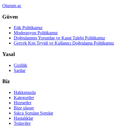
Oturum aç
Güven
Etik Politikamız
Moderasyon Politikamız
Doğrulanmış Yorumlar ve Kanıt Talebi Politikamız
Gerçek Kişi Teyidi ve Kullanıcı Doğrulama Politikamız
Yasal
Gizlilik
Şartlar
Biz
Hakkımızda
Kategoriler
Hizmetler
Bize ulaşın
Sıkça Sorulan Sorular
Hastalıklar
Tedaviler