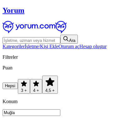
Yorum
Ara
Kategoriler
İşletme/Kişi Ekle
Oturum aç
Hesap oluştur
Filtreler
Puan
Hepsi
3 +
4 +
4,5 +
Konum