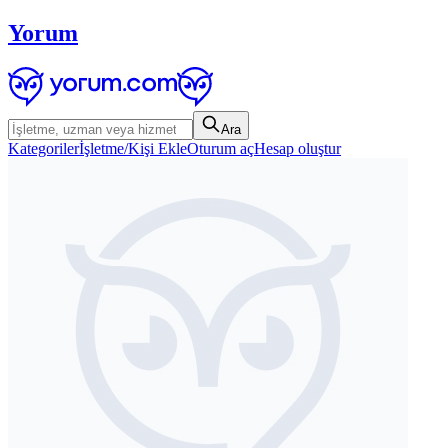
Yorum
Ara
Kategoriler
İşletme/Kişi Ekle
Oturum aç
Hesap oluştur