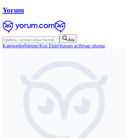
Yorum
Ara
Kategoriler
İşletme/Kişi Ekle
Oturum aç
Hesap oluştur