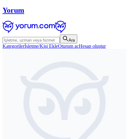
Yorum
Ara
Kategoriler
İşletme/Kişi Ekle
Oturum aç
Hesap oluştur