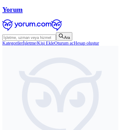
Yorum
Ara
Kategoriler
İşletme/Kişi Ekle
Oturum aç
Hesap oluştur