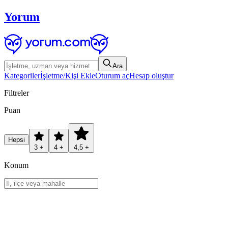
Yorum
Ara
Kategoriler
İşletme/Kişi Ekle
Oturum aç
Hesap oluştur
Filtreler
Puan
Hepsi
3 +
4 +
4,5 +
Konum