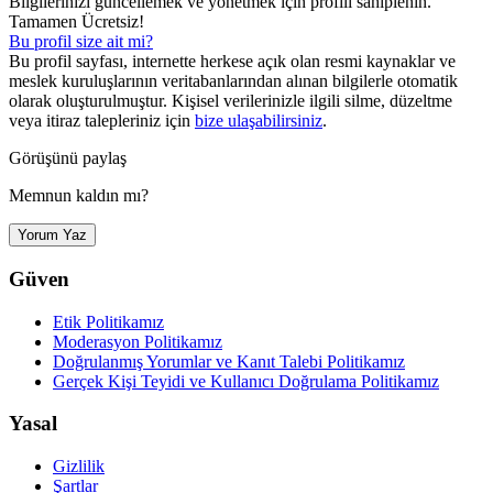
Bilgilerinizi güncellemek ve yönetmek için profili sahiplenin.
Tamamen Ücretsiz!
Bu profil size ait mi?
Bu profil sayfası, internette herkese açık olan resmi kaynaklar ve
meslek kuruluşlarının veritabanlarından alınan bilgilerle otomatik
olarak oluşturulmuştur. Kişisel verilerinizle ilgili silme, düzeltme
veya itiraz talepleriniz için
bize ulaşabilirsiniz
.
Görüşünü paylaş
Memnun kaldın mı?
Yorum Yaz
Güven
Etik Politikamız
Moderasyon Politikamız
Doğrulanmış Yorumlar ve Kanıt Talebi Politikamız
Gerçek Kişi Teyidi ve Kullanıcı Doğrulama Politikamız
Yasal
Gizlilik
Şartlar