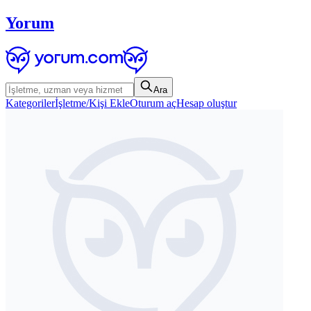
Yorum
Ara
Kategoriler
İşletme/Kişi Ekle
Oturum aç
Hesap oluştur