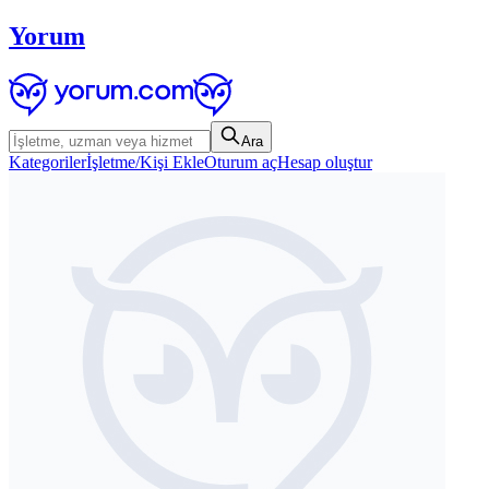
Yorum
Ara
Kategoriler
İşletme/Kişi Ekle
Oturum aç
Hesap oluştur