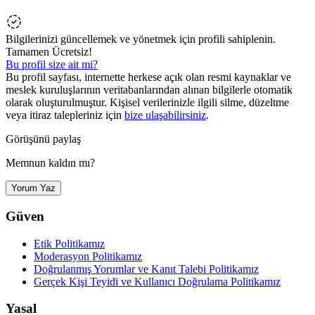
Bilgilerinizi güncellemek ve yönetmek için profili sahiplenin.
Tamamen Ücretsiz!
Bu profil size ait mi?
Bu profil sayfası, internette herkese açık olan resmi kaynaklar ve
meslek kuruluşlarının veritabanlarından alınan bilgilerle otomatik
olarak oluşturulmuştur. Kişisel verilerinizle ilgili silme, düzeltme
veya itiraz talepleriniz için
bize ulaşabilirsiniz
.
Görüşünü paylaş
Memnun kaldın mı?
Yorum Yaz
Güven
Etik Politikamız
Moderasyon Politikamız
Doğrulanmış Yorumlar ve Kanıt Talebi Politikamız
Gerçek Kişi Teyidi ve Kullanıcı Doğrulama Politikamız
Yasal