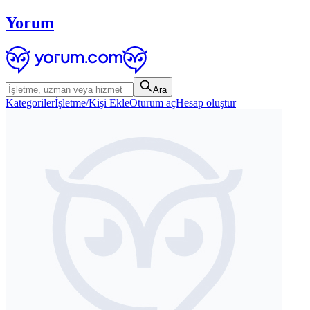
Yorum
Ara
Kategoriler
İşletme/Kişi Ekle
Oturum aç
Hesap oluştur