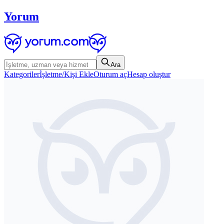
Yorum
Ara
Kategoriler
İşletme/Kişi Ekle
Oturum aç
Hesap oluştur