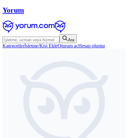
Yorum
Ara
Kategoriler
İşletme/Kişi Ekle
Oturum aç
Hesap oluştur