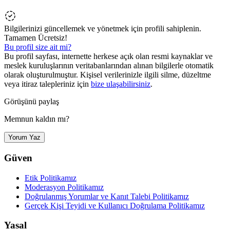
Bilgilerinizi güncellemek ve yönetmek için profili sahiplenin.
Tamamen Ücretsiz!
Bu profil size ait mi?
Bu profil sayfası, internette herkese açık olan resmi kaynaklar ve
meslek kuruluşlarının veritabanlarından alınan bilgilerle otomatik
olarak oluşturulmuştur. Kişisel verilerinizle ilgili silme, düzeltme
veya itiraz talepleriniz için
bize ulaşabilirsiniz
.
Görüşünü paylaş
Memnun kaldın mı?
Yorum Yaz
Güven
Etik Politikamız
Moderasyon Politikamız
Doğrulanmış Yorumlar ve Kanıt Talebi Politikamız
Gerçek Kişi Teyidi ve Kullanıcı Doğrulama Politikamız
Yasal