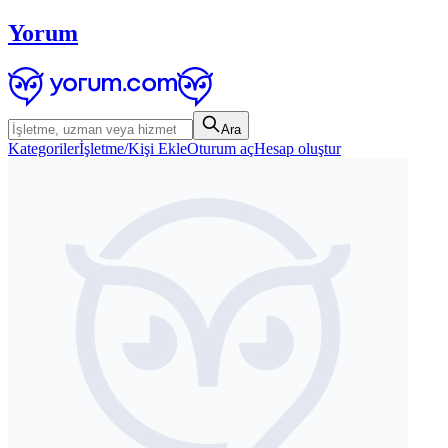
Yorum
Ara
Kategoriler
İşletme/Kişi Ekle
Oturum aç
Hesap oluştur