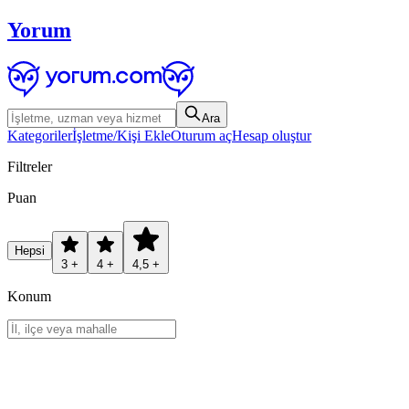
Yorum
Ara
Kategoriler
İşletme/Kişi Ekle
Oturum aç
Hesap oluştur
Filtreler
Puan
Hepsi
3 +
4 +
4,5 +
Konum