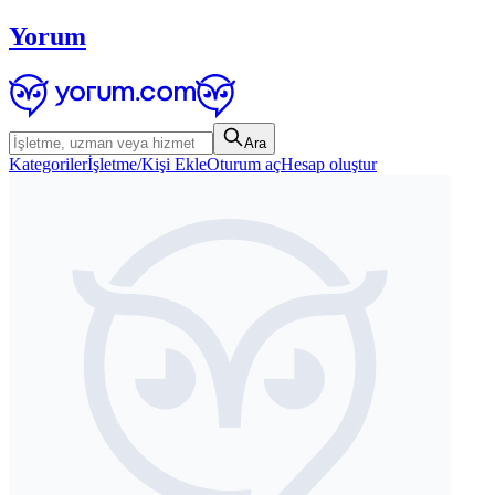
Yorum
Ara
Kategoriler
İşletme/Kişi Ekle
Oturum aç
Hesap oluştur