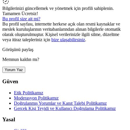
Bilgilerinizi güncellemek ve yönetmek için profili sahiplenin.
Tamamen Ücretsiz!
Bu profil size ait mi?
Bu profil sayfası, internette herkese açık olan resmi kaynaklar ve
meslek kuruluşlarının veritabanlarından alınan bilgilerle otomatik
olarak oluşturulmuştur. Kişisel verilerinizle ilgili silme, düzeltme
veya itiraz talepleriniz için
bize ulaşabilirsiniz
.
Görüşünü paylaş
Memnun kaldın mı?
Yorum Yaz
Güven
Etik Politikamız
Moderasyon Politikamız
Doğrulanmış Yorumlar ve Kanıt Talebi Politikamız
Gerçek Kişi Teyidi ve Kullanıcı Doğrulama Politikamız
Yasal