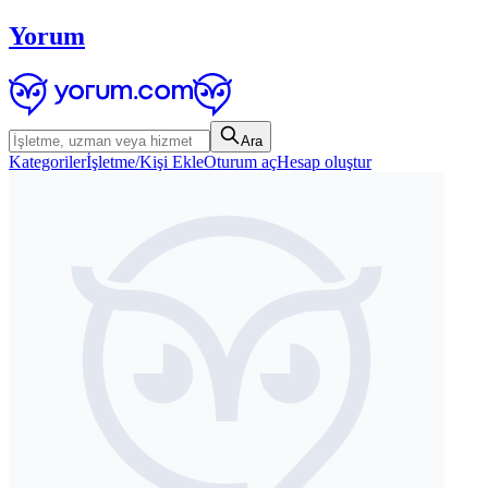
Yorum
Ara
Kategoriler
İşletme/Kişi Ekle
Oturum aç
Hesap oluştur