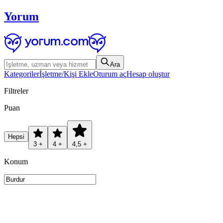
Yorum
Ara
Kategoriler
İşletme/Kişi Ekle
Oturum aç
Hesap oluştur
Filtreler
Puan
Hepsi
3 +
4 +
4,5 +
Konum