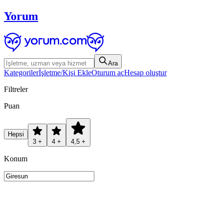
Yorum
Ara
Kategoriler
İşletme/Kişi Ekle
Oturum aç
Hesap oluştur
Filtreler
Puan
Hepsi
3 +
4 +
4,5 +
Konum