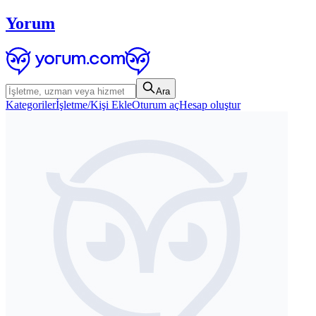
Yorum
Ara
Kategoriler
İşletme/Kişi Ekle
Oturum aç
Hesap oluştur